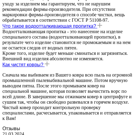
уходу за изделием мы гарантируем, что не нарушим
рекомендации фирмы-производителя. При отсутствии
маркировки фирмы-производителя о способе чистки, вещь
обрабатывается в соответствии с ГОСТ Р 51108-97.
Что такое водоотталкивающая пропитка?
Водоотталкивающая пропитка - это нанесение на изделие
специального состава (водоотталкивающей пропитки), в
результате чего изделие становится не промокаемым и на нем
не остается следов от водных пятен.
Кроме того, изделие будет меньше сминаться и загрязняться.
Внешний вид изделия абсолютно не изменяется.
Как чистят ковры?
Сначала мы выбиваем из Вашего ковра всю пыль на огромной
промышленной пылевыбивальной машине. Потом вручную
выводим пятна. После этого промываем ковер на
специальной машине, которая позволяет вычистить ворс по
всей длине. В завершение мы отжимаем ковер в центрифуге и
сушим так, чтобы он свободно развевался в горячем воздухе.
Чистый ковер проходит контрольную проверку
специалистами, расчесывается, упаковывается и отправляется
к Вам!
Отзывы
21.03.2024